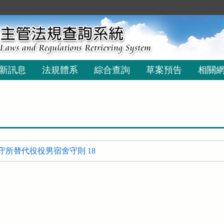
新訊息
法規體系
綜合查詢
草案預告
相關
守所替代役役男宿舍守則 18