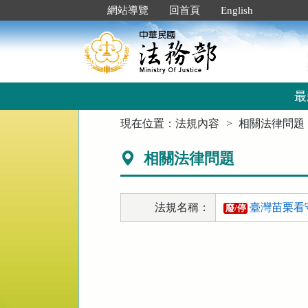
跳
:::
網站導覽
回首頁
English
到
主
要
內
容
區
最
塊
:::
現在位置：
法規內容
相關法律問題
相關法律問題
法規名稱：
臺灣苗栗看
廢/停