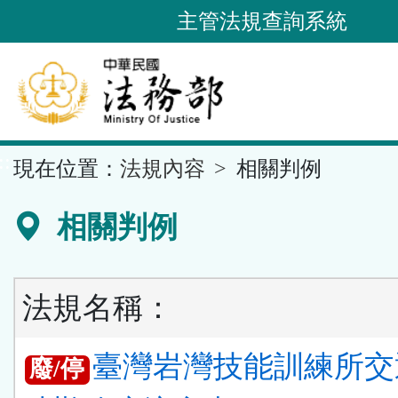
跳
主管法規查詢系統
到
主
要
內
容
::
現在位置：
法規內容
相關判例
區
塊
相關判例
法規名稱：
臺灣岩灣技能訓練所交
廢/停