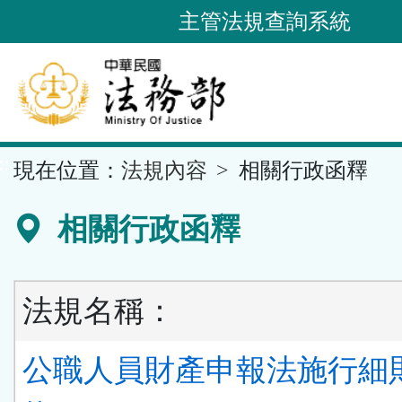
跳
主管法規查詢系統
到
主
要
內
容
::
現在位置：
法規內容
相關行政函釋
區
塊
相關行政函釋
法規名稱：
公職人員財產申報法施行細則 