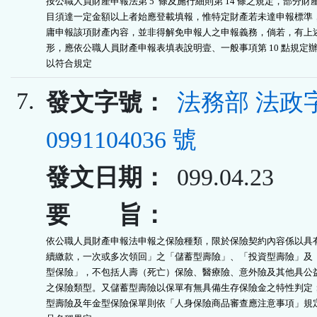
按公職人員財產申報法第 5  條及施行細則第 14 條之規定，部分財產
目須達一定金額以上者始應登載填報，惟特定財產若未達申報標準，
庸申報該項財產內容，並非得解免申報人之申報義務，倘若，有上述
形，應依公職人員財產申報表填表說明壹、一般事項第 10 點規定辦
以符合規定
7.
發文字號：
法務部 法政
0991104036 號
發文日期：
099.04.23
要 旨：
依公職人員財產申報法申報之保險種類，限於保險契約內容係以具有
續繳款，一次或多次領回」之「儲蓄型壽險」、「投資型壽險」及「
型保險」，不包括人壽（死亡）保險、醫療險、意外險及其他具公益
之保險類型。又儲蓄型壽險以保單有無具備生存保險金之特性判定；
型壽險及年金型保險保單則依「人身保險商品審查應注意事項」規定