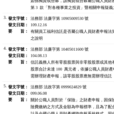
如係獨資或合夥，該獨資或合夥屬公職人員財產申報法
第 3  款「對各種事業之投資」暨相關申報疑
3.
發文字號：
法務部 法廉字第 10905009530 號
發文日期：
109.12.16
要 旨：
有關員工福利信託是否屬公職人員財產申報法第 
之說明
4.
發文字號：
法務部 法廉字第 10405011600 號
發文日期：
104.08.13
要 旨：
信託義務人所有零股股票與非零股股票或其他有
股票合計未達 100  萬元者，依據公職人員財
需辦理財產申報，該零股股票應無需辦理信託
5.
發文字號：
法務部 法政字第 0999024829 號
發文日期：
099.06.08
要 旨：
關於公職人員對於「保險」之財產申報，因保險
險費繳納之方式及金額為申報標準，且為了配合
計及全國公職人員財產網路申報系統格式，因此