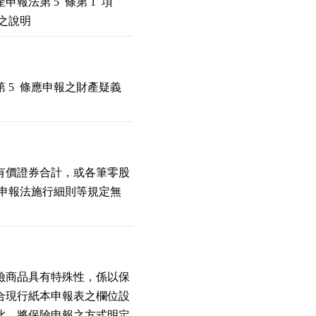
第 5  條第 1  項

義之說明
5  條應申報之財產疑義

價證券合計，或各筆零股

產申報法施行細則等規定無

商品具有特殊性，係以保

現行紙本申報表之欄位設

，將保險申報之方式明定
