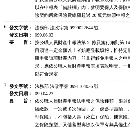
以在申報表「備註欄」內，敘明要保人及保險相
險契約所繳保險費總額超過 20 萬元始須申報
6.
發文字號：
法務部 法政字第 0999022644 號
發文日期：
099.06.03
要 旨：
按公職人員財產申報法第 5  條及施行細則第 1
目須達一定金額以上者始應登載填報，惟特定財
庸申報該項財產內容，並非得解免申報人之申報
形，應依公職人員財產申報表填表說明壹、一般事
以符合規定
7.
發文字號：
法務部 法政字第 0991104036 號
發文日期：
099.04.23
要 旨：
依公職人員財產申報法申報之保險種類，限於保
續繳款，一次或多次領回」之「儲蓄型壽險」、
型保險」，不包括人壽（死亡）保險、醫療險、
之保險類型。又儲蓄型壽險以保單有無具備生存