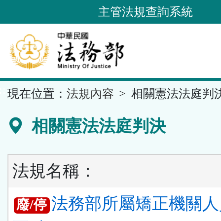
跳
主管法規查詢系統
到
主
要
內
容
::
現在位置：
法規內容
相關憲法法庭判
區
塊
相關憲法法庭判決
法規名稱：
法務部所屬矯正機關人
廢/停