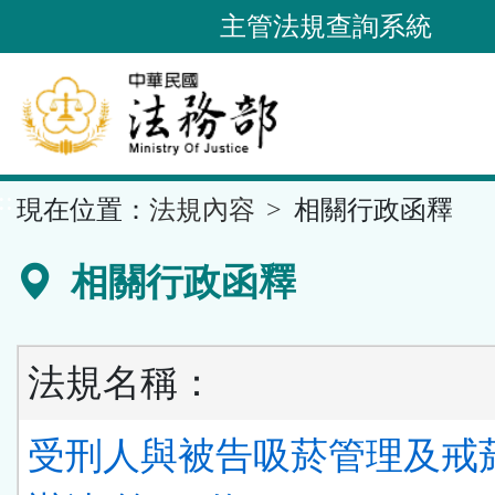
跳
主管法規查詢系統
到
主
要
內
容
::
現在位置：
法規內容
相關行政函釋
區
塊
相關行政函釋
法規名稱：
受刑人與被告吸菸管理及戒