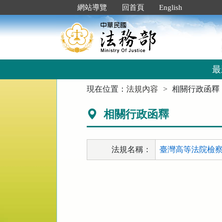
跳
:::
網站導覽
回首頁
English
到
主
要
內
容
區
最
塊
:::
現在位置：
法規內容
相關行政函釋
相關行政函釋
法規名稱：
臺灣高等法院檢察