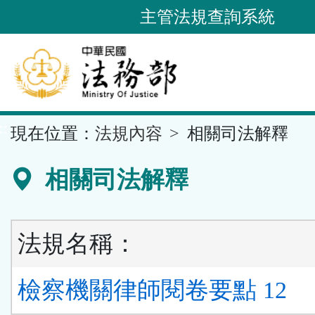
跳
主管法規查詢系統
到
主
要
內
容
::
現在位置：
法規內容
相關司法解釋
區
塊
相關司法解釋
法規名稱：
檢察機關律師閱卷要點 12