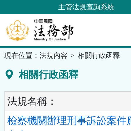
跳
主管法規查詢系統
到
主
要
內
容
::
現在位置：
法規內容
相關行政函釋
區
塊
相關行政函釋
法規名稱：
檢察機關辦理刑事訴訟案件