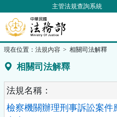
跳
主管法規查詢系統
到
主
要
內
容
::
現在位置：
法規內容
相關司法解釋
區
塊
相關司法解釋
法規名稱：
檢察機關辦理刑事訴訟案件