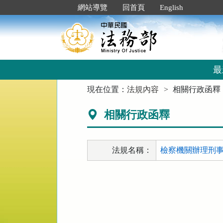
跳
:::
網站導覽
回首頁
English
到
主
要
內
容
區
最
塊
:::
現在位置：
法規內容
相關行政函釋
相關行政函釋
法規名稱：
檢察機關辦理刑事