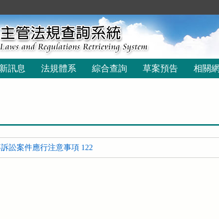
新訊息
法規體系
綜合查詢
草案預告
相關
訴訟案件應行注意事項 122