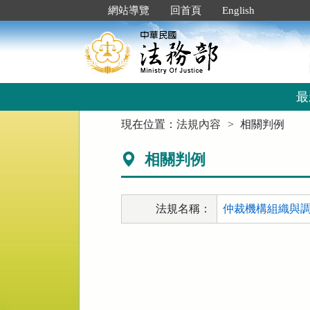
跳
:::
網站導覽
回首頁
English
到
主
要
內
容
區
最
塊
:::
現在位置：
法規內容
相關判例
相關判例
法規名稱：
仲裁機構組織與調解