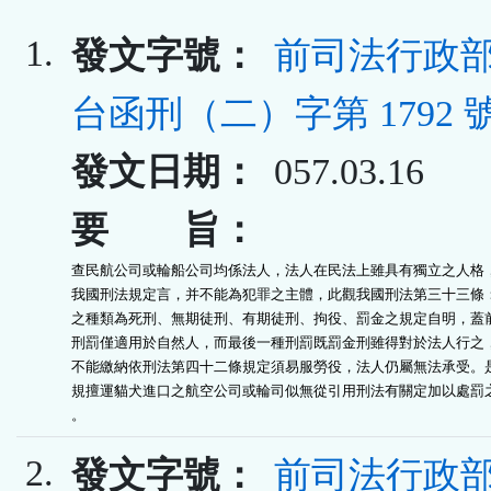
1.
發文字號：
前司法行政部
台函刑（二）字第 1792 
發文日期：
057.03.16
要 旨：
查民航公司或輪船公司均係法人，法人在民法上雖具有獨立之人格，
我國刑法規定言，并不能為犯罪之主體，此觀我國刑法第三十三條：
之種類為死刑、無期徒刑、有期徒刑、拘役、罰金之規定自明，蓋前
刑罰僅適用於自然人，而最後一種刑罰既罰金刑雖得對於法人行之，
不能繳納依刑法第四十二條規定須易服勞役，法人仍屬無法承受。是
規擅運貓犬進口之航空公司或輪司似無從引用刑法有關定加以處罰之
。
2.
發文字號：
前司法行政部