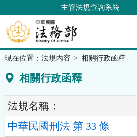
跳
主管法規查詢系統
到
主
要
內
容
::
現在位置：
法規內容
相關行政函釋
區
塊
相關行政函釋
法規名稱：
中華民國刑法 第 33 條