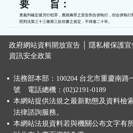
要 旨：
查裁判確定後另行犯罪，應就兩罪之宣告刑合併執行，但合併執行刑
照刑法第三十三條第三款但書之規定，不得逾二十年。
:
政府網站資料開放宣告
│
隱私權保護宣
資訊安全政策
法務部本部：100204 台北市重慶南路一
號 電話總機：(02)2191-0189
本網站提供法規之最新動態及資料檢
法律諮詢服務。
本網站法規資料若與機關公布文字有