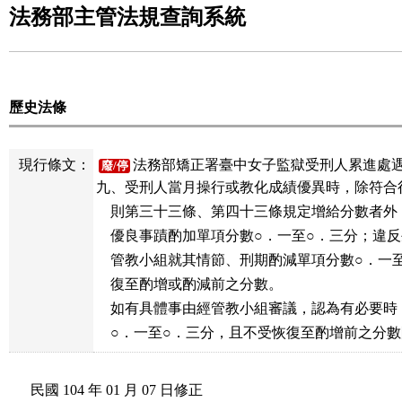
法務部主管法規查詢系統
歷史法條
現行條文：
法務部矯正署臺中女子監獄受刑人累進處遇
廢/停
九、受刑人當月操行或教化成績優異時，除符合
    則第三十三條、第四十三條規定增給分數者外
    優良事蹟酌加單項分數○．一至○．三分；違
    管教小組就其情節、刑期酌減單項分數○．一
    復至酌增或酌減前之分數。

    如有具體事由經管教小組審議，認為有必要時
    ○．一至○．三分，且不受恢復至酌增前之分
民國 104 年 01 月 07 日修正