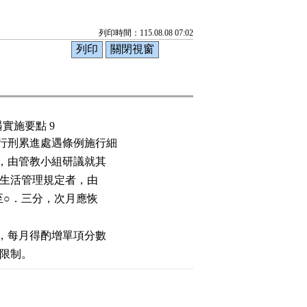
列印時間：115.08.08 07:02
實施要點 9
行刑累進處遇條例施行細

，由管教小組研議就其

反生活管理規定者，由

至○．三分，次月應恢

，每月得酌增單項分數

數限制。