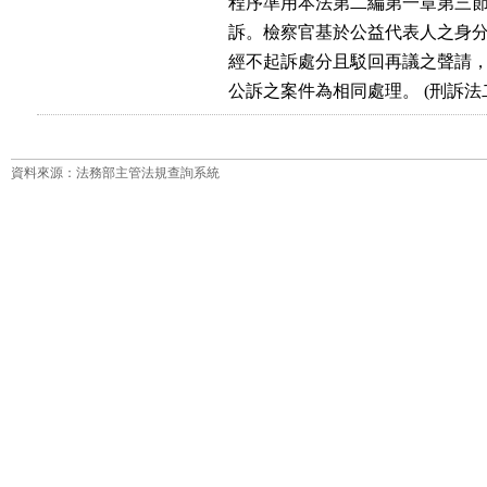
          程序準用本法第二編第一章
          訴。檢察官基於公益代表人
          經不起訴處分且駁回再議之
          公訴之案件為相同處理。 (刑
資料來源：法務部主管法規查詢系統