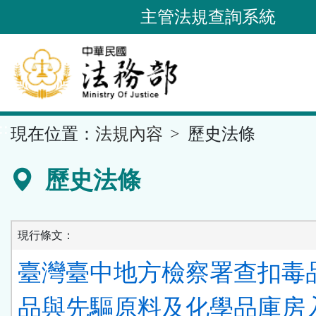
跳
主管法規查詢系統
到
主
要
內
容
::
現在位置：
法規內容
歷史法條
區
塊
歷史法條
現行條文：
臺灣臺中地方檢察署查扣毒
品與先驅原料及化學品庫房