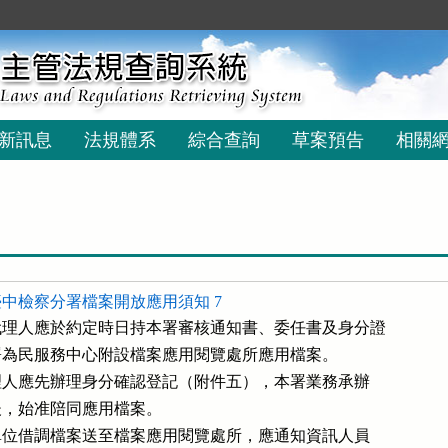
新訊息
法規體系
綜合查詢
草案預告
相關
中檢察分署檔案開放應用須知 7
理人應於約定時日持本署審核通知書、委任書及身分證

至本署為民服務中心附設檔案應用閱覽處所應用檔案。

其代理人應先辦理身分確認登記（附件五），本署業務承辦

訛後，始准陪同應用檔案。

承辦單位借調檔案送至檔案應用閱覽處所，應通知資訊人員
