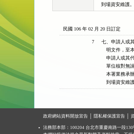
    到場資安維護
民國 106 年 02 月 20 日訂定
7
七、申請人或其
    明文件
    申請人
    單位核對
    本署業
    到場資安維
:::
政府網站資料開放宣告
│
隱私權保護宣告
│
法務部本部：100204 台北市重慶南路一段130號 