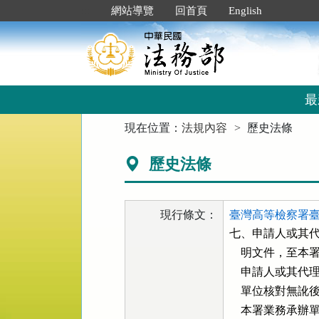
跳
:::
網站導覽
回首頁
English
到
主
要
內
容
區
最
塊
:::
現在位置：
法規內容
歷史法條
歷史法條
現行條文：
臺灣高等檢察署臺
七、申請人或其代
    明文件，
    申請人或
    單位核對無
    本署業務