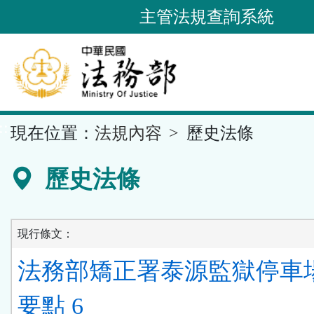
跳
主管法規查詢系統
到
主
要
內
容
::
現在位置：
法規內容
歷史法條
區
塊
歷史法條
現行條文：
法務部矯正署泰源監獄停車
要點 6