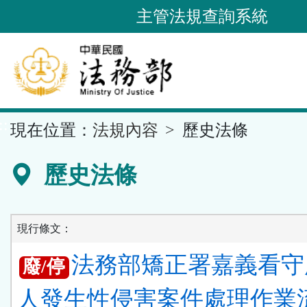
跳
主管法規查詢系統
到
主
要
內
容
::
現在位置：
法規內容
歷史法條
區
塊
歷史法條
現行條文：
法務部矯正署嘉義看守
廢/停
人發生性侵害案件處理作業流