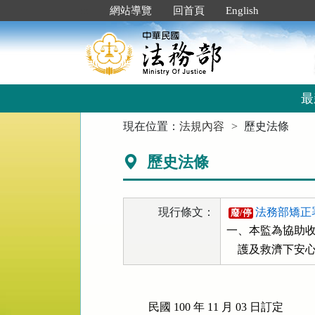
跳
:::
網站導覽
回首頁
English
到
主
要
內
容
區
最
塊
:::
現在位置：
法規內容
歷史法條
歷史法條
現行條文：
法務部矯正
廢/停
一、本監為協助收
    護及救濟
民國 100 年 11 月 03 日訂定