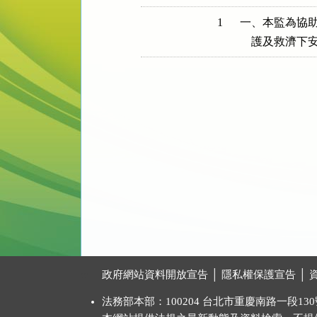
1
一、本監為協助
    護及救
:::
政府網站資料開放宣告
│
隱私權保護宣告
│
法務部本部：100204 台北市重慶南路一段130號 