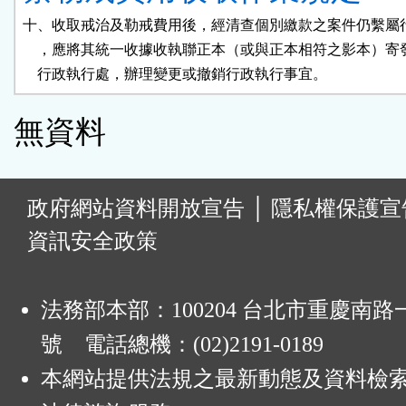
十、收取戒治及勒戒費用後，經清查個別繳款之案件仍繫屬行
    ，應將其統一收據收執聯正本（或與正本相符之影本）寄
    行政執行處，辦理變更或撤銷行政執行事宜。
無資料
:
政府網站資料開放宣告
│
隱私權保護宣
資訊安全政策
法務部本部：100204 台北市重慶南路一
號 電話總機：(02)2191-0189
本網站提供法規之最新動態及資料檢