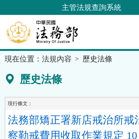
跳
主管法規查詢系統
到
主
要
內
容
::
現在位置：
法規內容
歷史法條
區
塊
歷史法條
現行條文：
法務部矯正署新店戒治所戒
察勒戒費用收取作業規定 10