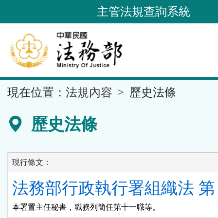
跳
主管法規查詢系統
到
主
要
內
容
::
現在位置：
法規內容
歷史法條
區
塊
歷史法條
現行條文：
法務部行政執行署組織法 第 
本署置主任秘書，職務列簡任第十一職等。