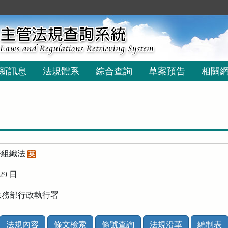
新訊息
法規體系
綜合查詢
草案預告
相關
署組織法
英
29 日
 法務部行政執行署
法規內容
條文檢索
條號查詢
法規沿革
編制表