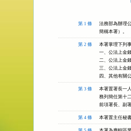
規
功
能
按
第 1 條
法務部為辦理公
鈕
簡稱本署）。
區
第 2 條
本署掌理下列事
一、公法上金錢
二、公法上金錢
三、公法上金錢
四、其他有關
第 3 條
本署置署長一人
務列簡任第十二
前項署長、副
第 4 條
本署置主任秘
第 5 條
本署為應轄區