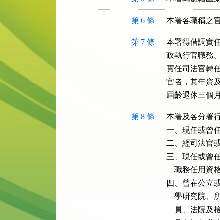
第 6 條
本署各職稱之
第 7 條
本署得借調實任
政執行官職務。
實任司法官轉任
官者，其年資及
屆齡退休三個
第 8 條
本署及各分署行
一、現任或曾任
二、經司法官或
三、現任或曾任
    職務任用資
四、曾在公立或
    學研究
    員、法