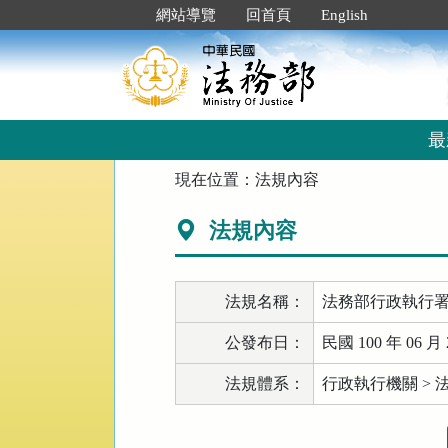
跳
:::
網站導覽
回首頁
English
到
主
要
內
容
區
最
塊
:::
現在位置：
法規內容
法規內容
法規名稱：
法務部行政執行
公發布日：
民國 100 年 06 月 
法規體系：
行政執行機關 >
法