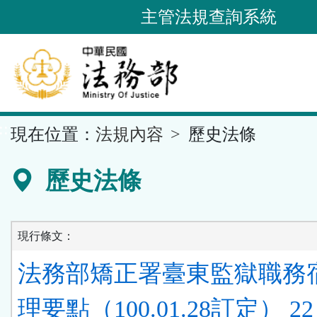
跳
主管法規查詢系統
到
主
要
內
容
::
現在位置：
法規內容
歷史法條
區
塊
歷史法條
現行條文：
法務部矯正署臺東監獄職務
理要點（100.01.28訂定） 22