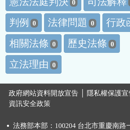
憲法法庭判決
司法解釋
0
判例
法律問題
行政
0
0
相關法條
歷史法條
0
0
立法理由
0
:
政府網站資料開放宣告
│
隱私權保護宣
資訊安全政策
法務部本部：100204 台北市重慶南路一