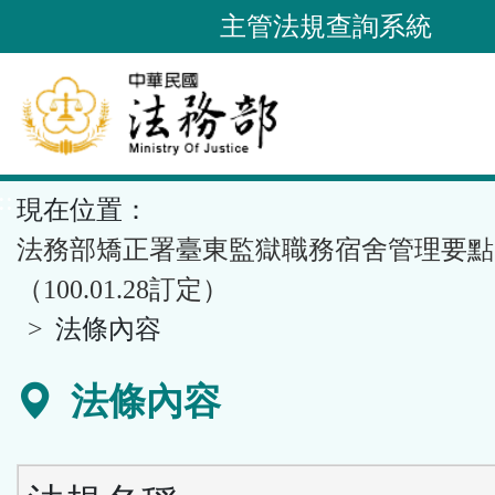
跳
主管法規查詢系統
到
主
要
內
容
::
現在位置：
區
塊
法務部矯正署臺東監獄職務宿舍管理要點
（100.01.28訂定）
法條內容
法條內容