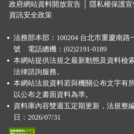
:
政府網站資料開放宣告
│
隱私權保護宣
資訊安全政策
法務部本部：100204 台北市重慶南路一
號 電話總機：(02)2191-0189
本網站提供法規之最新動態及資料檢
法律諮詢服務。
本網站法規資料若與機關公布文字有
以公布之書面資料為準。
資料庫內容雙週五定期更新，法規整
日：2026/07/31