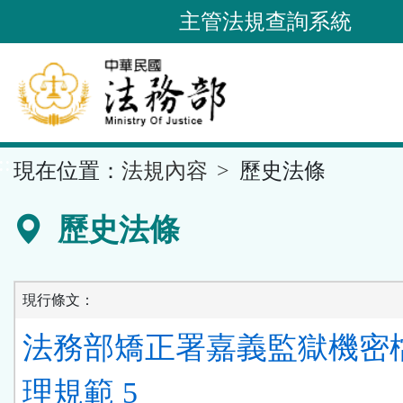
跳
主管法規查詢系統
到
主
要
內
容
::
現在位置：
法規內容
歷史法條
區
塊
歷史法條
現行條文：
法務部矯正署嘉義監獄機密
理規範 5