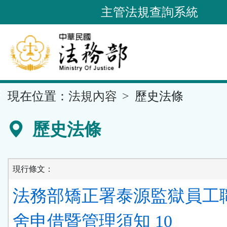
跳
主管法規查詢系統
到
主
要
內
容
::
現在位置：
法規內容
歷史法條
區
塊
歷史法條
現行條文：
法務部矯正署泰源監獄員工
舍申借暨管理須知 10