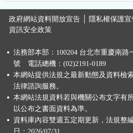
:
政府網站資料開放宣告
│
隱私權保護宣
資訊安全政策
法務部本部：100204 台北市重慶南路一
號 電話總機：(02)2191-0189
本網站提供法規之最新動態及資料檢
法律諮詢服務。
本網站法規資料若與機關公布文字有
以公布之書面資料為準。
資料庫內容雙週五定期更新，法規整
日：2026/07/31