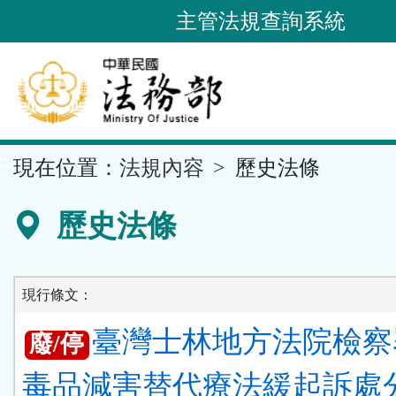
跳
主管法規查詢系統
到
主
要
內
容
::
現在位置：
法規內容
歷史法條
區
塊
歷史法條
現行條文：
臺灣士林地方法院檢察
廢/停
毒品減害替代療法緩起訴處