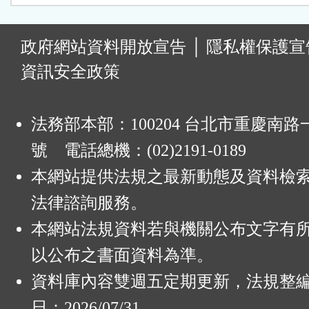
:
政府網站資料開放宣告
│
隱私權保護宣
資訊安全政策
法務部本部：100204 台北市重慶南路一
號 電話總機：(02)2191-0189
本網站提供法規之最新動態及資料檢
法律諮詢服務。
本網站法規資料若與機關公布文字有
以公布之書面資料為準。
資料庫內容雙週五定期更新，法規整
日：2026/07/31