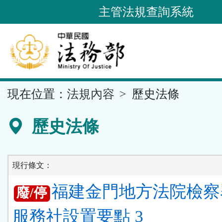
跳
主管法規查詢系統
到
主
要
內
容
::
現在位置：
法規內容
歷史法條
區
塊
歷史法條
現行條文：
福建金門地方法院檢察
廢/停
服務社設置要點 3