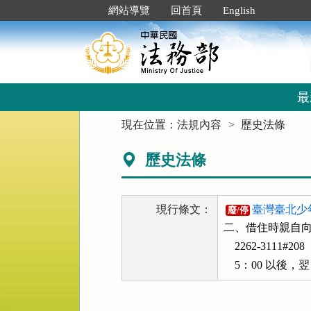
跳
:::
網站導覽
回首頁
English
到
主
要
內
容
區
最
塊
:::
現在位置：
法規內容
歷史法條
歷史法條
現行條文：
臺灣臺北少
廢/停
二、借住時親自向本所總
    2262-31
    5：00 以後，