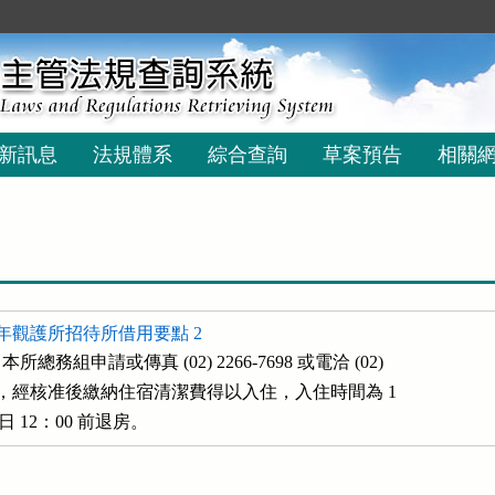
新訊息
法規體系
綜合查詢
草案預告
相關
年觀護所招待所借用要點 2
務組申請或傳真 (02) 2266-7698 或電洽 (02)

11#208 ，經核准後繳納住宿清潔費得以入住，入住時間為 1

翌日 12：00 前退房。