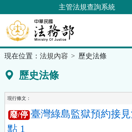
跳
主管法規查詢系統
到
主
要
內
容
::
現在位置：
法規內容
歷史法條
區
塊
歷史法條
現行條文：
臺灣綠島監獄預約接見
廢/停
點 1