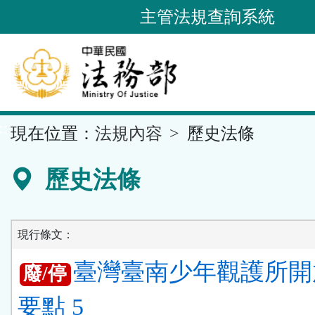
跳
主管法規查詢系統
到
主
要
內
容
::
現在位置：
法規內容
歷史法條
區
塊
歷史法條
現行條文：
臺灣臺南少年觀護所開
廢/停
要點 5