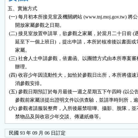
五、實施方式

 (一) 每月初本所接見室及機關網站 (www.tnj.moj.gov.tw) 將
      開放家屬參觀之日期。

 (二) 接見室放置申請單，欲參觀之家屬，於當月二十日前 (遇
      延至下一個上班日) ，提出申請，本所於核准後以書面或
      家屬。

 (三) 社會人士申請參觀，依書函、以團體方式由本所專案審
      辦理。

 (四) 收容少年因流動性大，如恰於參觀日出所，本所將儘速
      消參觀安排。

 (五) 參觀日期預訂於每月最後一週之星期五下午四時 (以公告為
      參觀前家屬須提出證明文件以供查驗，並請準時到所，逾
 (六) 參觀者請服裝整齊，入所後嚴禁喧嘩、攝影、脫隊，並
      禁物品及與收容少年交談、傳遞紙條等。
民國 93 年 09 月 06 日訂定