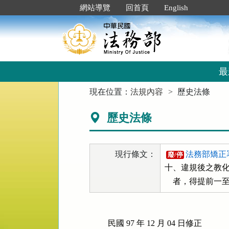
跳
:::
網站導覽
回首頁
English
到
主
要
內
容
區
最
塊
:::
現在位置：
法規內容
歷史法條
歷史法條
現行條文：
法務部矯正
廢/停
十、違規後之教化
    者，得提前
民國 97 年 12 月 04 日修正