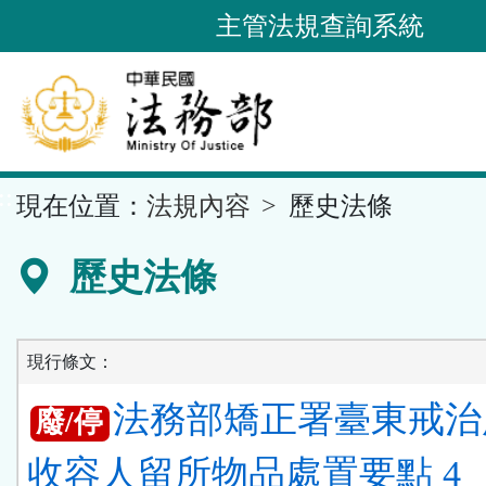
跳
主管法規查詢系統
到
主
要
內
容
::
現在位置：
法規內容
歷史法條
區
塊
歷史法條
現行條文：
法務部矯正署臺東戒治
廢/停
收容人留所物品處置要點 4