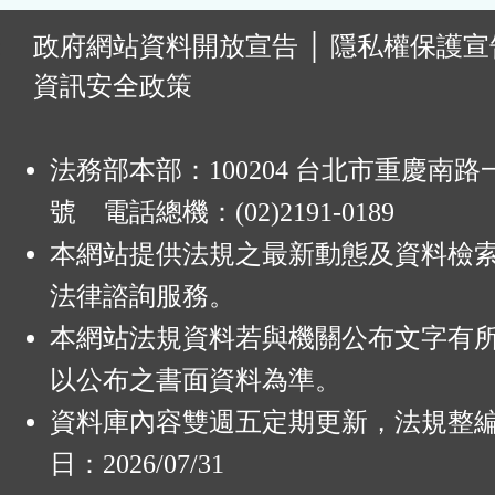
:
政府網站資料開放宣告
│
隱私權保護宣
資訊安全政策
法務部本部：100204 台北市重慶南路一
號 電話總機：(02)2191-0189
本網站提供法規之最新動態及資料檢
法律諮詢服務。
本網站法規資料若與機關公布文字有
以公布之書面資料為準。
資料庫內容雙週五定期更新，法規整
日：2026/07/31