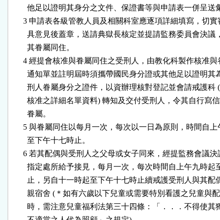
        他足以證明其身分之文件、保證書等與申請表一併呈送
      3 申請表各級管教人員及相關科室應逐項詳細填寫，切實
        具意見後蓋章，送請典獄長核定並提請監務委員會決議
        其眷屬同住。

      4 經提會核准與眷屬同住之受刑人，由教化科製作核准與
        通知單並註明屆時須攜帶國民身分證或其他足以證明其
        刑人眷屬身分之證件，以資辦理核對登記並會請戒護科 (
        核准之詳細名單資料) 轉知及交付受刑人，令其自行寫信
        眷屬。

      5 與眷屬同住以每月一次，每次以一日為原則，時間自上
        至下午十七時止。

      6 若其配偶與受刑人之父母或女子同來，經提監務會議決
        指定處所給予接見，每月一次，每次時間自上午九時起
        止，另自十一時起至下午十七時止續戒護受刑人與其配
        親宿舍 (＊如有六歲以下兒童或需要特別看護之兒童與配
        時，需注意兒童福利法第三十四條：「．．．不得使其
        不適當之人代為照顧」之規定) 。
