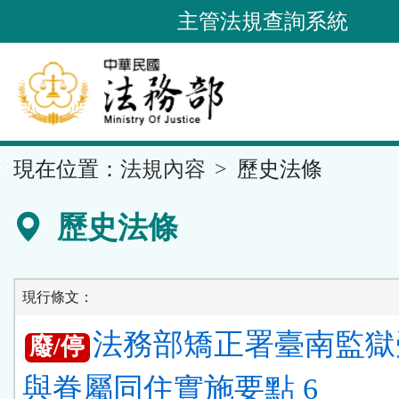
跳
主管法規查詢系統
到
主
要
內
容
::
現在位置：
法規內容
歷史法條
區
塊
歷史法條
現行條文：
法務部矯正署臺南監獄
廢/停
與眷屬同住實施要點 6