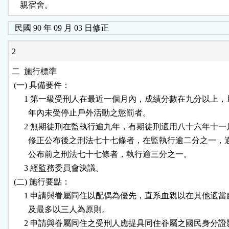
    親宿舍。
民國 90 年 09 月 03 日修正
2
二  施行標準

 (一) 具備要件：

      1 第一級受刑人在最近一個月內，成績分數在九分以上，
        年內未受停止戶外活動之懲罰者。

      2 無期徒刑在監執行逾九年，有期徒刑適用八十六年十一
        修正公布後之刑法七十七條者，在監執行逾二分之一，
        公布前之刑法七十七條者，執行逾三分之一。

      3 經監務委員會決議。

 (二) 施行要點：

      1 申請與眷屬同住以配偶為優先，直系血親以在其他適當
        及最多以三人為原則。

      2 申請與眷屬同住之受刑人應提具同住眷屬之國民身分證