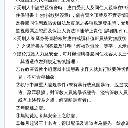
      7 受刑人申請懇親宿舍時，應由受刑人及同住人親筆在申
        住保證書上 (捺指紋與簽章) ，倘有冒名頂替及不實等情
        反眷屬同住懇親宿舍辦法及實施之各項規定發生時，受
        監視嚴厲之懲罰及保証人負法律連帶上責任 (詳如附件) 。
      8 受刑人眷屬身份查驗核對應由戒護科值班員核對無誤後
         7  之保證書左側簽章及註明「經核對無訛」等字，以示
      9 鑑於戒護人力及安全，每月辦理與眷屬同住收容人以三
        ，其遴選依左列規定審慎辦理：

        ①各教區管教小組應就申請懇親收容人就其行狀要件切
          見，不可含糊抽象。

        ②執行中無重大違規事件 (未有暴行或意圖暴行、脫逃或
          逃、聚眾騷擾，對管教人員施暴或誣告、濫告管教人員
          或有上述行為之虞，經隔離調查者) 。

        ③無脫逃之虞。

        ④無期徒期者無安全上之顧慮。

        ⑤每月超過三十名者，得以配偶及遠道者為優先，餘改