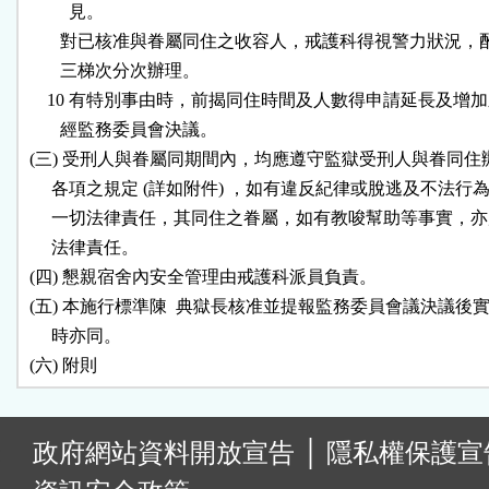
          見。

        對已核准與眷屬同住之收容人，戒護科得視警力狀況，
        三梯次分次辦理。

     10 有特別事由時，前揭同住時間及人數得申請延長及增加
        經監務委員會決議。

 (三) 受刑人與眷屬同期間內，均應遵守監獄受刑人與眷同住
      各項之規定 (詳如附件) ，如有違反紀律或脫逃及不法行為
      一切法律責任，其同住之眷屬，如有教唆幫助等事實，亦
      法律責任。

 (四) 懇親宿舍內安全管理由戒護科派員負責。

 (五) 本施行標準陳  典獄長核准並提報監務委員會議決議後實
      時亦同。

:
政府網站資料開放宣告
│
隱私權保護宣