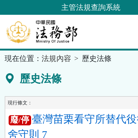
跳
主管法規查詢系統
到
主
要
內
容
::
現在位置：
法規內容
歷史法條
區
塊
歷史法條
現行條文：
臺灣苗栗看守所替代役
廢/停
舍守則 7