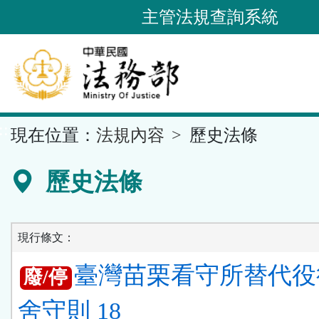
跳
主管法規查詢系統
到
主
要
內
容
::
現在位置：
法規內容
歷史法條
區
塊
歷史法條
現行條文：
臺灣苗栗看守所替代役
廢/停
舍守則 18