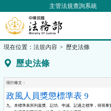
跳
主管法規查詢系統
到
主
要
內
容
::
現在位置：
法規內容
歷史法條
區
塊
歷史法條
現行條文：
政風人員獎懲標準表 9
九、本標準表所列嘉獎、記功、申誡、記過之標準，得視事實