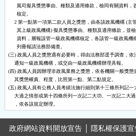
        風司擬具獎懲事由、種類及適用條款，檢同有關資料，
        核定。

      2 第一點第一項第二款人員之獎懲，由各該政風機構 (主
        其上級政風機構) 擬具獎懲事由、種類及適用條款，並檢
        資料，層報該管一級政風機構核定，各該管一級政風機
        列冊報請法務部備查。

 (三) 政風人員之獎懲遇有必要時，得由法務部逕予調查，依
      通知一級政風機構，或交由一級政風機構辦理具報。

 (四) 政風人員因辦理非政風業務之獎懲，依各機關一般獎懲
      其獎懲權責、程度，比照第一點、第二點規定。

 (五) 政風人員有公務人員考績法施行細則第十三條所列記一
      大過之情形或第十四條所列一次記二大功、一次記二大過
:
政府網站資料開放宣告
│
隱私權保護宣