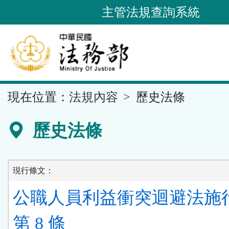
跳
主管法規查詢系統
到
主
要
內
容
::
現在位置：
法規內容
歷史法條
區
塊
歷史法條
現行條文：
公職人員利益衝突迴避法施
第 8 條