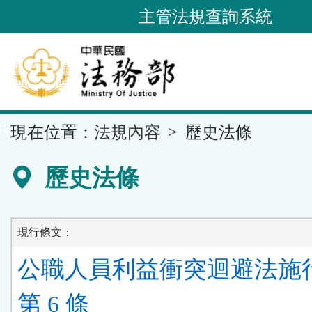
跳
主管法規查詢系統
到
主
要
內
容
::
現在位置：
法規內容
歷史法條
區
塊
歷史法條
現行條文：
公職人員利益衝突迴避法施
第 6 條