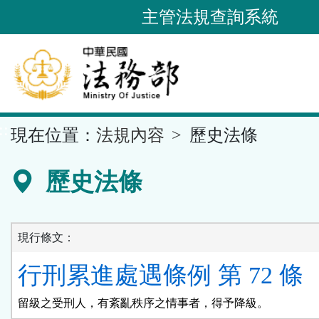
跳
主管法規查詢系統
到
主
要
內
容
::
現在位置：
法規內容
歷史法條
區
塊
歷史法條
現行條文：
行刑累進處遇條例 第 72 條