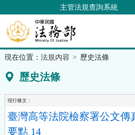
跳
主管法規查詢系統
到
主
要
內
容
::
現在位置：
法規內容
歷史法條
區
塊
歷史法條
現行條文：
臺灣高等法院檢察署公文傳
要點 14