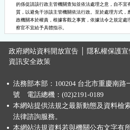
        的係促請該行政主管機關查知並依法處理之意，自不宜
        質，以避免干涉該主管機關依法行政。至於處理方式，
        政機關本於權責，根據客觀之事實，依據法令之規定處
        察官不宜給予具體指示。
:
政府網站資料開放宣告
│
隱私權保護宣
資訊安全政策
法務部本部：100204 台北市重慶南路一
號 電話總機：(02)2191-0189
本網站提供法規之最新動態及資料檢
法律諮詢服務。
本網站法規資料若與機關公布文字有