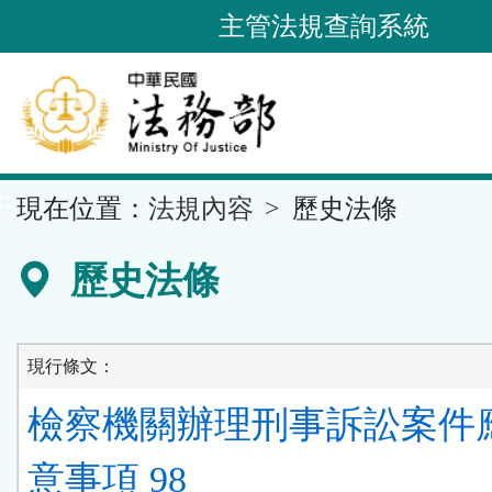
跳
主管法規查詢系統
到
主
要
內
容
::
現在位置：
法規內容
歷史法條
區
塊
歷史法條
現行條文：
檢察機關辦理刑事訴訟案件
意事項 98