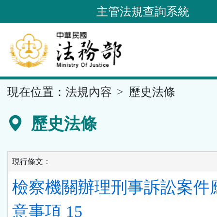
跳
主管法規查詢系統
到
主
要
內
容
::
現在位置：
法規內容
歷史法條
區
塊
歷史法條
現行條文：
檢察機關辦理刑事訴訟案件
意事項 15