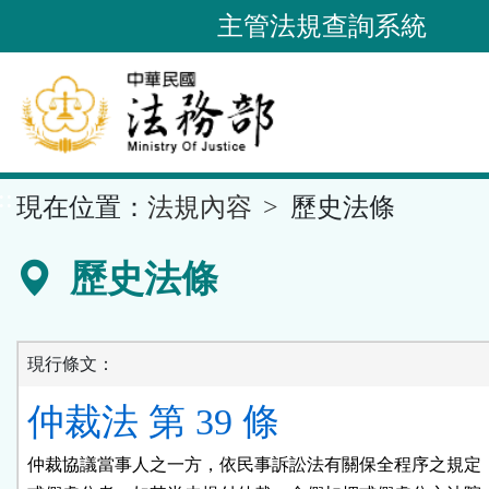
跳
主管法規查詢系統
到
主
要
內
容
::
現在位置：
法規內容
歷史法條
區
塊
歷史法條
現行條文：
仲裁法 第 39 條
仲裁協議當事人之一方，依民事訴訟法有關保全程序之規定，