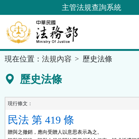
跳
主管法規查詢系統
到
主
要
內
容
::
現在位置：
法規內容
歷史法條
區
塊
歷史法條
現行條文：
民法 第 419 條
贈與之撤銷，應向受贈人以意思表示為之。
