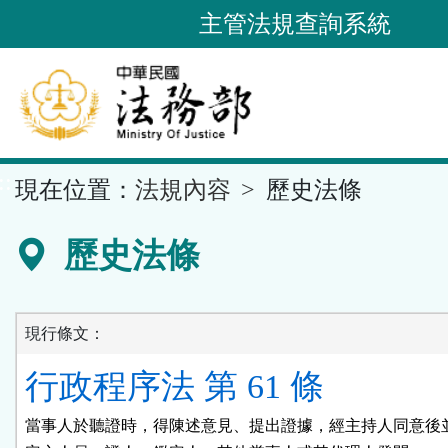
跳
主管法規查詢系統
到
主
要
內
容
::
現在位置：
法規內容
歷史法條
區
塊
歷史法條
現行條文：
行政程序法 第 61 條
當事人於聽證時，得陳述意見、提出證據，經主持人同意後並