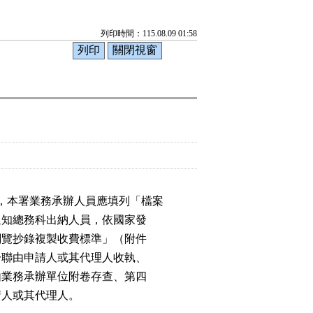
列印時間：115.08.09 01:58
，本署業務承辦人員應填列「檔案

）通知總務科出納人員，依國家發

案閱覽抄錄複製收費標準」（附件

第一聯由申請人或其代理人收執、

聯由業務承辦單位附卷存查、第四

申請人或其代理人。