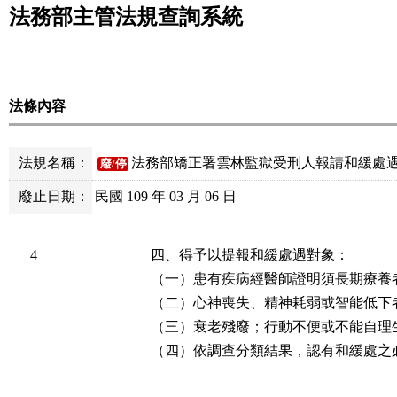
法務部主管法規查詢系統
法條內容
法規名稱：
法務部矯正署雲林監獄受刑人報請和緩處
廢/停
廢止日期：
民國 109 年 03 月 06 日
4
四、得予以提報和緩處遇對象：

（一）患有疾病經醫師證明須長期療養者
（二）心神喪失、精神耗弱或智能低下者
（三）衰老殘廢；行動不便或不能自理生
（四）依調查分類結果，認有和緩處之