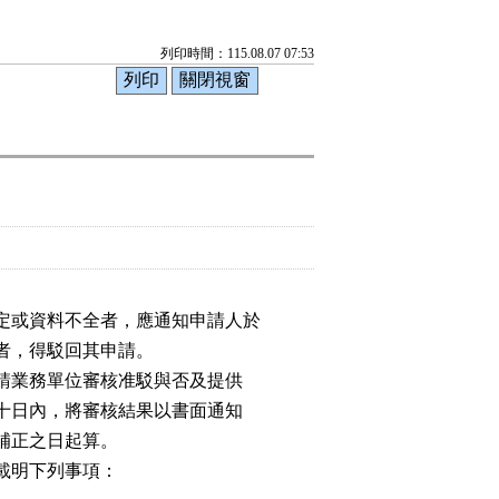
列印時間：115.08.07 07:53
定或資料不全者，應通知申請人於

者，得駁回其申請。

會請業務單位審核准駁與否及提供

三十日內，將審核結果以書面通知

補正之日起算。

載明下列事項：
